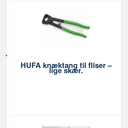
HUFA knæktang til fliser –
lige skær.