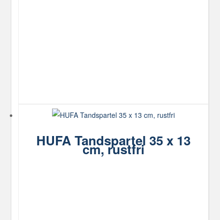
flere
varianter.
Mulighederne
kan
vælges
på
varesiden
HUFA Tandspartel 35 x 13
cm, rustfri
Dette
vare
har
flere
varianter.