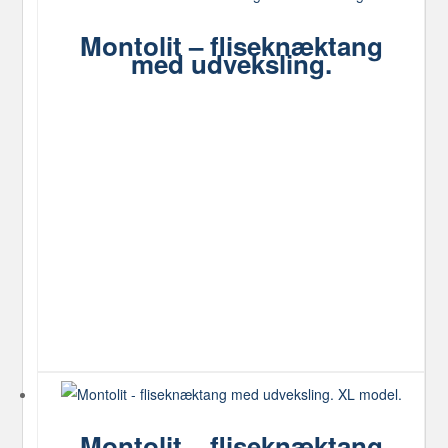
Montolit – fliseknæktang
med udveksling.
Montolit – fliseknæktang