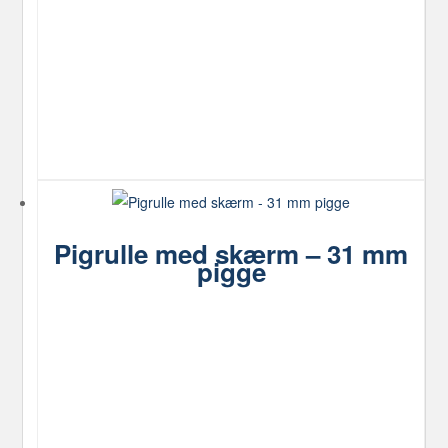
Pigrulle med skærm – 31 mm
pigge
Dette
vare
har
flere
varianter.
Mulighederne