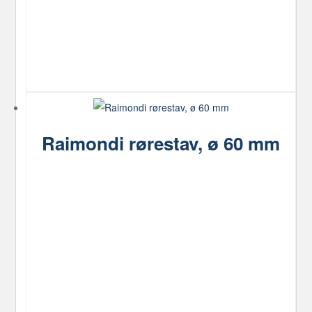
kan
vælges
på
varesiden
Raimondi rørestav, ø 60 mm