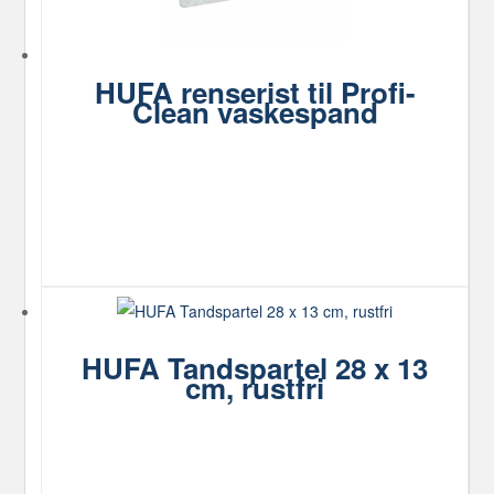
HUFA renserist til Profi-
Clean vaskespand
HUFA Tandspartel 28 x 13
cm, rustfri
Dette
vare
har