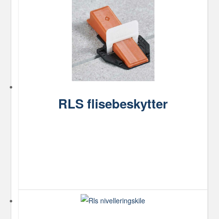
kan
vælges
på
varesiden
RLS flisebeskytter