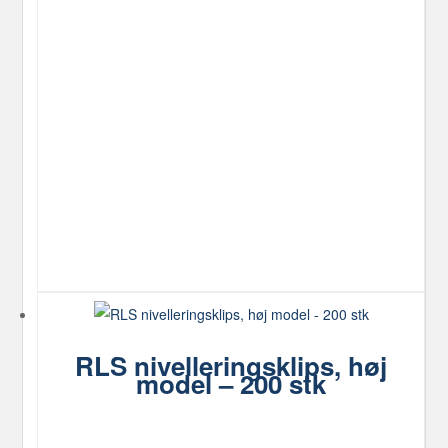
Dette
vare
har
flere
varianter.
Mulighederne
kan
vælges
på
varesiden
RLS nivelleringsklips, høj
model – 200 stk