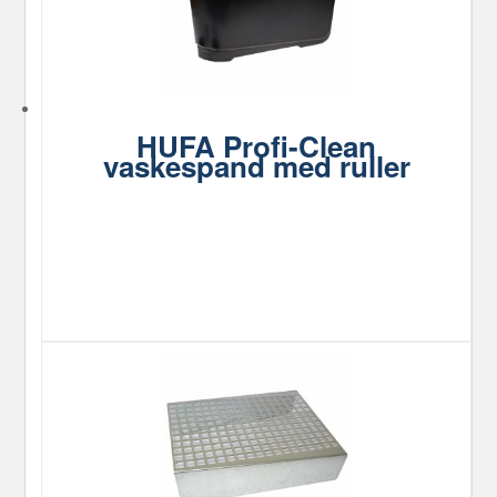
HUFA Profi-Clean
vaskespand med ruller