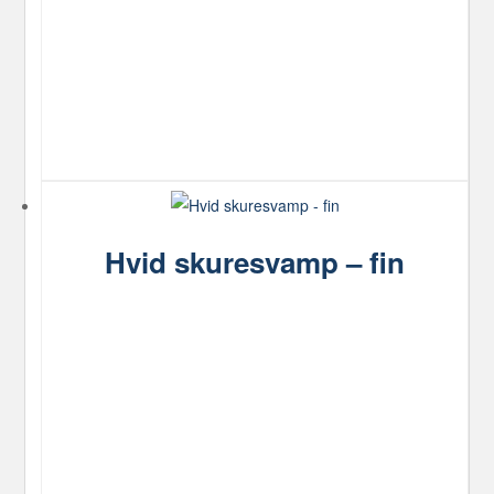
Mulighederne
kan
vælges
på
varesiden
Hvid skuresvamp – fin