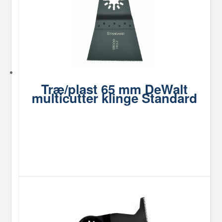
Træ/plast 65 mm DeWalt
multicutter klinge Standard