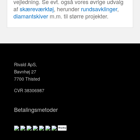
vejledning. Se evt. også vores øvrige udvalg
af
skæreværktøj
, herunder
rundsavklinger
,
diamantskiver
m.m. til større projekter.
Rivald ApS,
Bavnhøj 27
7700 Thisted
CVR 38306987
Betalingsmetoder