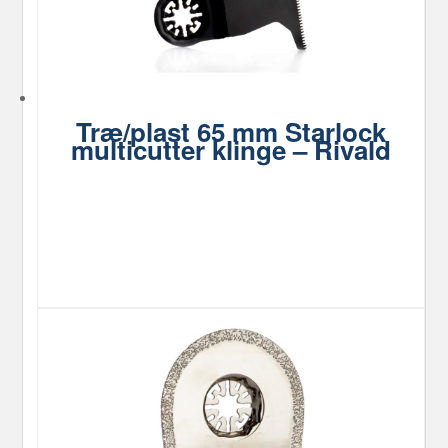
Træ/plast 65 mm Starlock
multicutter klinge – Rivald