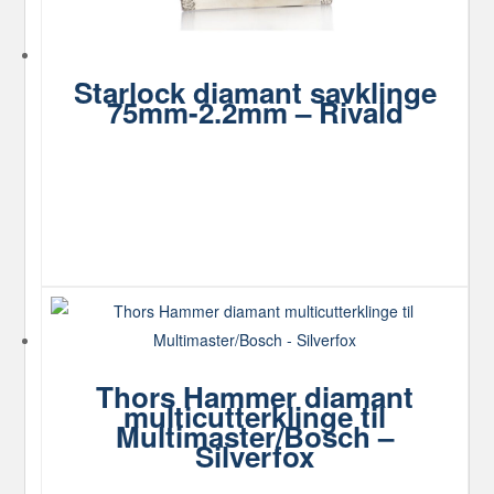
Starlock diamant savklinge
75mm-2.2mm – Rivald
Thors Hammer diamant
multicutterklinge til
Multimaster/Bosch –
Silverfox