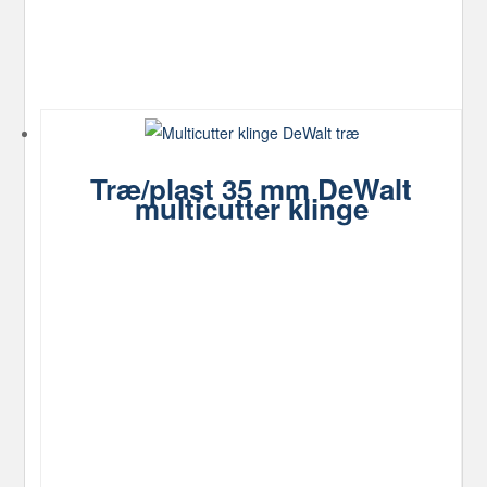
Træ/plast 35 mm DeWalt
multicutter klinge