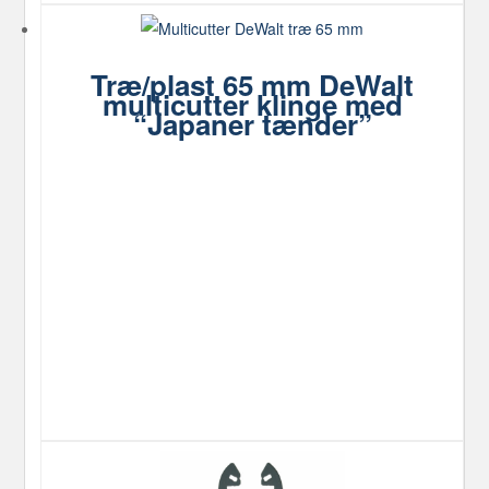
Træ/plast 65 mm DeWalt
multicutter klinge med
“Japaner tænder”