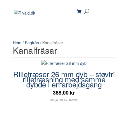
Hem
/
Fogfräs
/ Kanalfräsar
Kanalfräsar
Rillefræser 26 mm dyb – støvfri
rillefræsning med samme
dybde i en arbejdsgang
388,00 kr
310,40 kr ex. moms