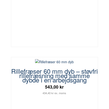
Rillefræser 60 mm dyb – støvfri
rillefræsning med samme
dybde i en arbejdsgang
543,00 kr
434,40 kr ex. moms