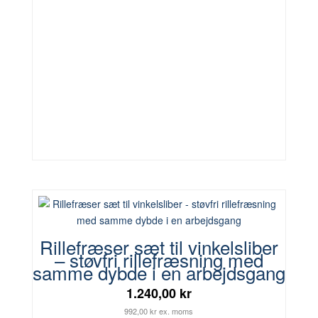
Rillefræser sæt til vinkelsliber
– støvfri rillefræsning med
samme dybde i en arbejdsgang
1.240,00 kr
992,00 kr ex. moms