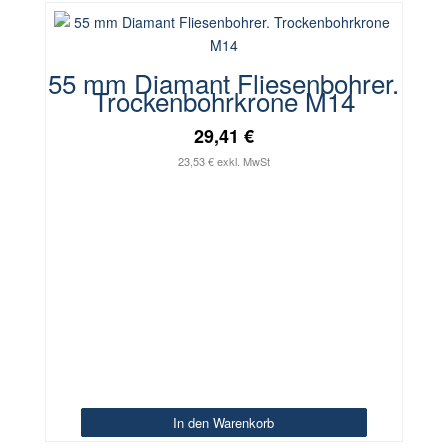
55 mm Diamant Fliesenbohrer.
Trockenbohrkrone M14
29,41 €
23,53 € exkl. MwSt
In den Warenkorb
In den Warenkorb
In den Warenkorb