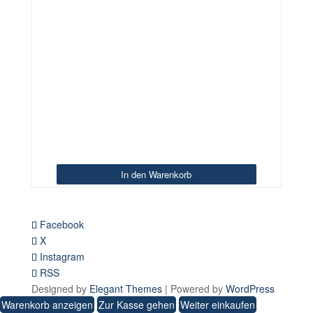
In den Warenkorb
In den Warenkorb
In den Warenkorb
Facebook
X
Instagram
RSS
Designed by
Elegant Themes
| Powered by
WordPress
Warenkorb anzeigen
Zur Kasse gehen
Weiter einkaufen