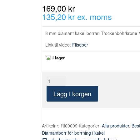
169,00 kr
135,20 kr ex. moms
8 mm diamant kakel borrar. Trockenbohrkrone
Link til video:
Flisebor
I lager
8
mm
Lägg i korgen
diamant
kakel
borrar.
Trockenbohrkrone
M14
Artikelnr:
RI00009
Kategorier:
Alla produkter
,
Best
mängd
Diamantborr för borrning i kakel