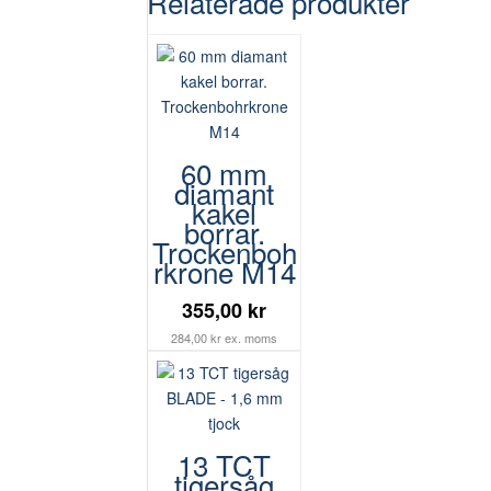
Relaterade produkter
60 mm
diamant
kakel
borrar.
Trockenboh
rkrone M14
355,00 kr
284,00 kr ex. moms
13 TCT
tigersåg