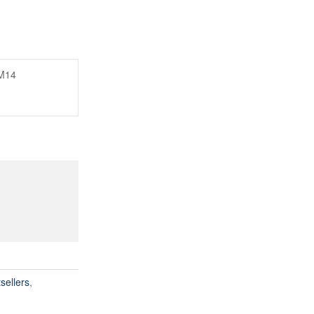
 M14
sellers
,