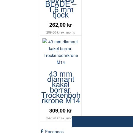
BLADE –
1,6 mm
tjock
262,00 kr
209,60 kr ex. moms
43 mm
diamant
kakel
borrar.
Trockenboh
rkrone M14
309,00 kr
247,20 kr ex. moms
Facebook