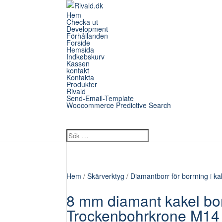
Hem
Checka ut
Development
Förhållanden
Forside
Hemsida
Indkøbskurv
Kassen
kontakt
Kontakta
Produkter
Rivald
Send-Email-Template
Woocommerce Predictive Search
Hem
/
Skärverktyg
/
Diamantborr för borrning i ka
8 mm diamant kakel bor
Trockenbohrkrone M14