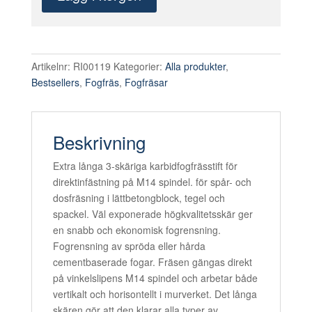
skäriga
karbidfogfrässtift
10
mm
Artikelnr:
RI00119
Kategorier:
Alla produkter
,
för
Bestsellers
,
Fogfräs
,
Fogfräsar
direktinfästning
på
M14
Beskrivning
spindel.
mängd
Extra långa 3-skäriga karbidfogfrässtift för
direktinfästning på M14 spindel. för spår- och
dosfräsning i lättbetongblock, tegel och
spackel. Väl exponerade högkvalitetsskär ger
en snabb och ekonomisk fogrensning.
Fogrensning av spröda eller hårda
cementbaserade fogar. Fräsen gängas direkt
på vinkelslipens M14 spindel och arbetar både
vertikalt och horisontellt i murverket. Det långa
skären gör att den klarar alla typer av