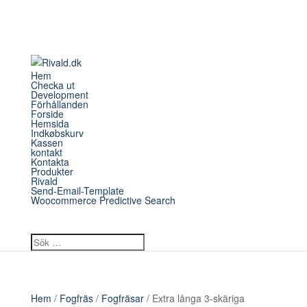
Hem
Checka ut
Development
Förhållanden
Forside
Hemsida
Indkøbskurv
Kassen
kontakt
Kontakta
Produkter
Rivald
Send-Email-Template
Woocommerce Predictive Search
Hem
/
Fogfräs
/
Fogfräsar
/ Extra långa 3-skäriga