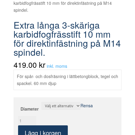
karbidfogfrässtift 10 mm för direktinfästning på M14
spindel.
Extra långa 3-skäriga
karbidfogfrässtift 10 mm
för direktinfästning på M14
spindel.
kr
419.00
inkl. moms
För spår- och dosfräsning i lättbetongblock, tegel och
spackel. 60 mm djup
Rensa
Diameter
Extra
långa
Lägg i korgen
3-