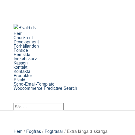
Hem
Checka ut
Development
Förhållanden
Forside
Hemsida
Indkøbskurv
Kassen
kontakt
Kontakta
Produkter
Rivald
Send-Email-Template
Woocommerce Predictive Search
Hem
/
Fogfräs
/
Fogfräsar
/ Extra långa 3-skäriga