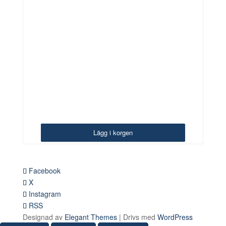
här
produkten
har
flera
varianter.
De
olika
alternativen
kan
väljas
på
Lägg i korgen
Lägg i korgen
Lägg i korgen
produktsidan
Facebook
X
Instagram
RSS
Designad av
Elegant Themes
| Drivs med
WordPress