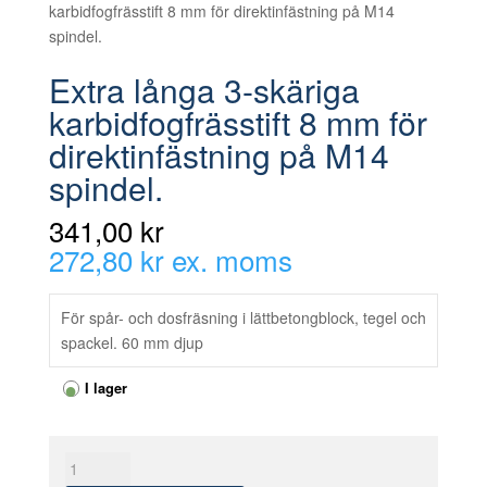
karbidfogfrässtift 8 mm för direktinfästning på M14
spindel.
Extra långa 3-skäriga
karbidfogfrässtift 8 mm för
direktinfästning på M14
spindel.
341,00 kr
272,80 kr ex. moms
För spår- och dosfräsning i lättbetongblock, tegel och
spackel. 60 mm djup
I lager
Extra