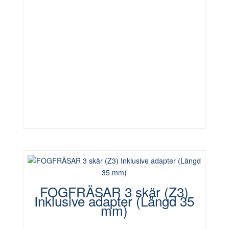
FOGFRÄSAR 3 skär (Z3)
Inklusive adapter (Längd 35
mm)
Den