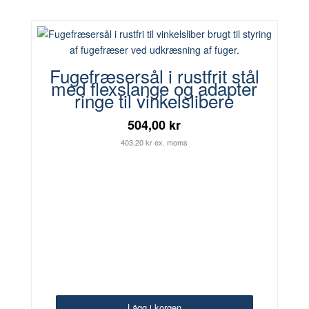
Fugefræsersål i rustfrit stål
med flexslange og adapter
ringe til vinkelslibere
504,00 kr
403,20 kr ex. moms
Lägg i korgen
Lägg i korgen
Lägg i korgen