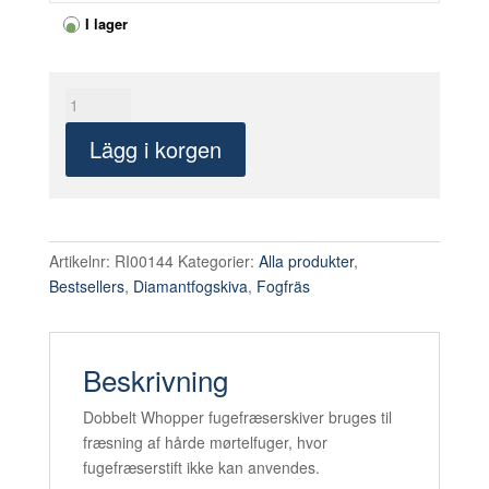
I lager
Fogfräsklinga
Dobbelt
Lägg i korgen
Whopper
Ø125mm
10mm
bred
mängd
Artikelnr:
RI00144
Kategorier:
Alla produkter
,
Bestsellers
,
Diamantfogskiva
,
Fogfräs
Beskrivning
Dobbelt Whopper fugefræserskiver bruges til
fræsning af hårde mørtelfuger, hvor
fugefræserstift ikke kan anvendes.