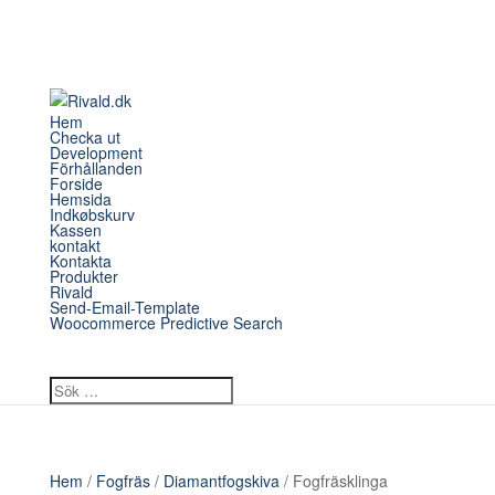
Hem
Checka ut
Development
Förhållanden
Forside
Hemsida
Indkøbskurv
Kassen
kontakt
Kontakta
Produkter
Rivald
Send-Email-Template
Woocommerce Predictive Search
Hem
/
Fogfräs
/
Diamantfogskiva
/ Fogfräsklinga