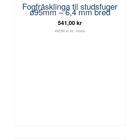
Fogfräsklinga til studsfuger
ø95mm – 6,4 mm bred
541,00 kr
432,80 kr ex. moms