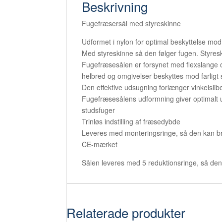
Beskrivning
Fugefræsersål med styreskinne
Udformet i nylon for optimal beskyttelse m
Med styreskinne så den følger fugen. Styres
Fugefræsesålen er forsynet med flexslange o
helbred og omgivelser beskyttes mod farligt 
Den effektive udsugning forlænger vinkelslib
Fugefræsesålens udformning giver optimalt ud
studsfuger
Trinløs indstilling af fræsedybde
Leveres med monteringsringe, så den kan b
CE-mærket
Sålen leveres med 5 reduktionsringe, så den 
Relaterade produkter