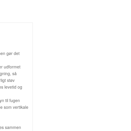
nen gør det
er udformet
ugning, så
igt støv
es levetid og
n til fugen
le som vertikale
uges sammen