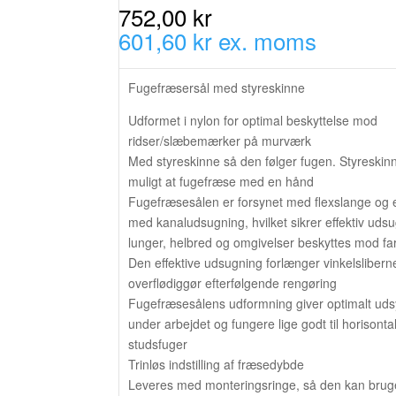
752,00 kr
601,60 kr ex. moms
Fugefræsersål med styreskinne
Udformet i nylon for optimal beskyttelse mod
ridser/slæbemærker på murværk
Med styreskinne så den følger fugen. Styreskin
muligt at fugefræse med en hånd
Fugefræsesålen er forsynet med flexslange og 
med kanaludsugning, hvilket sikrer effektiv uds
lunger, helbred og omgivelser beskyttes mod farl
Den effektive udsugning forlænger vinkelslibern
overflødiggør efterfølgende rengøring
Fugefræsesålens udformning giver optimalt udsy
under arbejdet og fungere lige godt til horisonta
studsfuger
Trinløs indstilling af fræsedybde
Leveres med monteringsringe, så den kan br