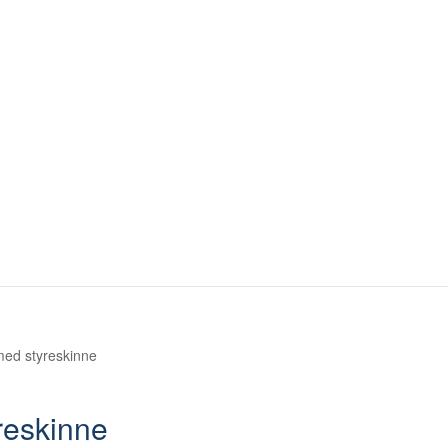
med styreskinne
reskinne