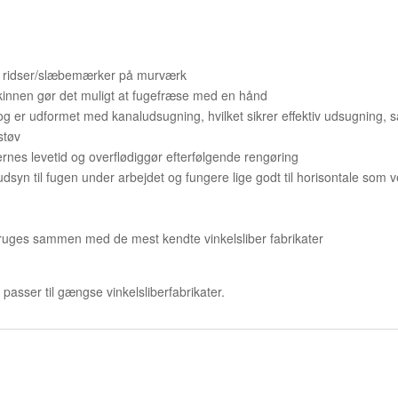
od ridser/slæbemærker på murværk
kinnen gør det muligt at fugefræse med en hånd
g er udformet med kanaludsugning, hvilket sikrer effektiv udsugning, s
støv
ernes levetid og overflødiggør efterfølgende rengøring
syn til fugen under arbejdet og fungere lige godt til horisontale som v
ruges sammen med de mest kendte vinkelsliber fabrikater
passer til gængse vinkelsliberfabrikater.