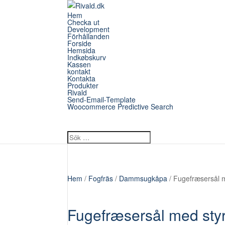
Hem
Checka ut
Development
Förhållanden
Forside
Hemsida
Indkøbskurv
Kassen
kontakt
Kontakta
Produkter
Rivald
Send-Email-Template
Woocommerce Predictive Search
Hem
/
Fogfräs
/
Dammsugkåpa
/ Fugefræsersål 
Fugefræsersål med sty