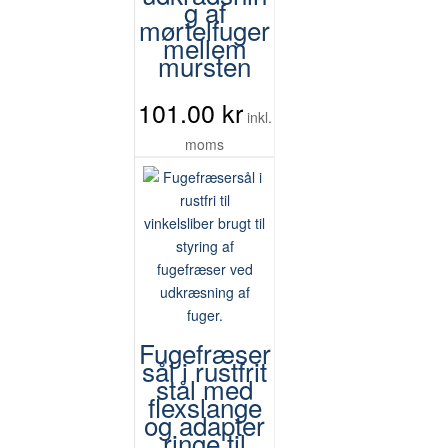
g af
alternativen
mørtelfuger
mellem
kan
mursten
väljas
på
101.00
kr
produktsidan
inkl.
moms
Fugefræser
sål i rustfrit
stål med
flexslange
og adapter
ringe til