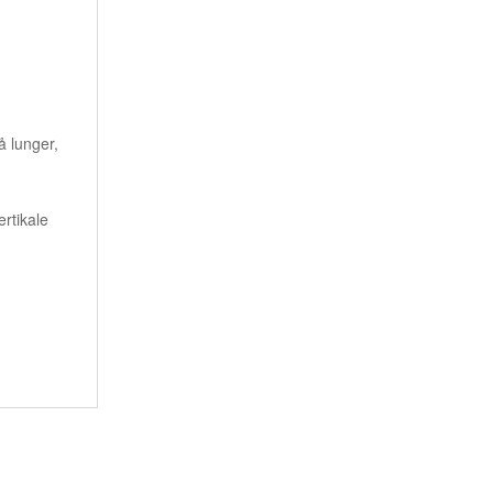
å lunger,
ertikale