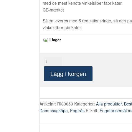
med de mest kendte vinkelsliber fabrikater
CE-mærket
Sålen leveres med 5 reduktionsringe, så den pa
vinkelsliberfabrikater.
I lager
Fugefræsersål
med
Lägg i korgen
styreskinne
mängd
Artikelnr:
RI00059
Kategorier:
Alla produkter
,
Best
Dammsugkåpa
,
Fogfräs
Etikett:
Fugefræsersål m