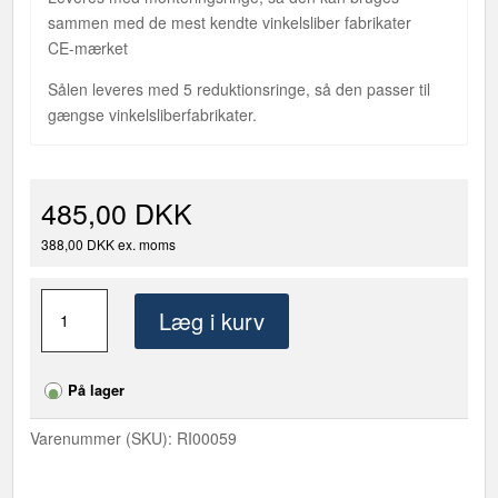
sammen med de mest kendte vinkelsliber fabrikater
CE-mærket
Sålen leveres med 5 reduktionsringe, så den passer til
gængse vinkelsliberfabrikater.
485,00 DKK
388,00 DKK ex. moms
Fugefræsersål
Læg i kurv
med
styreskinne
-
På lager
nylon
antal
Varenummer (SKU):
RI00059