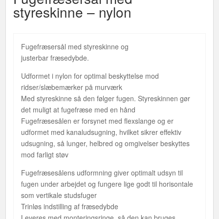
styreskinne – nylon
Fugefræsersål med styreskinne og
justerbar fræsedybde.
Udformet i nylon for optimal beskyttelse mod
ridser/slæbemærker på murværk
Med styreskinne så den følger fugen. Styreskinnen gør
det muligt at fugefræse med en hånd
Fugefræsesålen er forsynet med flexslange og er
udformet med kanaludsugning, hvilket sikrer effektiv
udsugning, så lunger, helbred og omgivelser beskyttes
mod farligt støv
Fugefræsesålens udformning giver optimalt udsyn til
fugen under arbejdet og fungere lige godt til horisontale
som vertikale studsfuger
Trinløs indstilling af fræsedybde
Leveres med monteringsringe, så den kan bruges