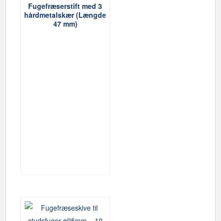
Fugefræserstift med 3
hårdmetalskær (Længde
47 mm)
Dette
vare
har
flere
varianter.
Mulighederne
kan
vælges
på
varesiden