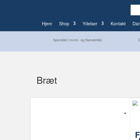
Hjem
Shop
Ydelser
Kontakt
Da
G
Specialist i murer- og fliseværktøj
Bræt
F