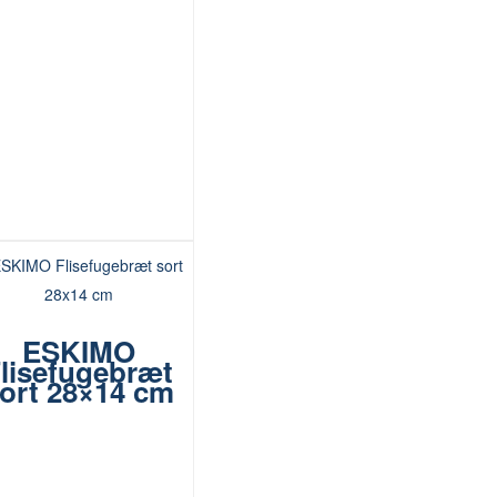
ESKIMO
lisefugebræt
ort 28×14 cm