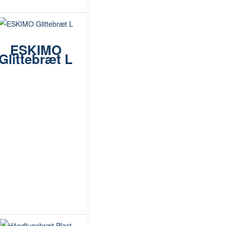
ESKIMO
Glittebræt L