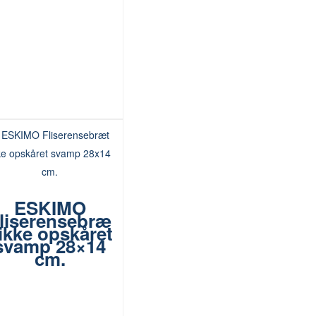
ESKIMO
liserensebræ
 ikke opskåret
svamp 28×14
cm.