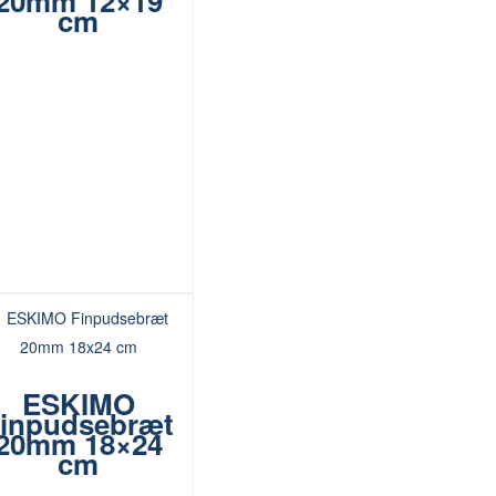
20mm 12×19
cm
ESKIMO
inpudsebræt
20mm 18×24
cm