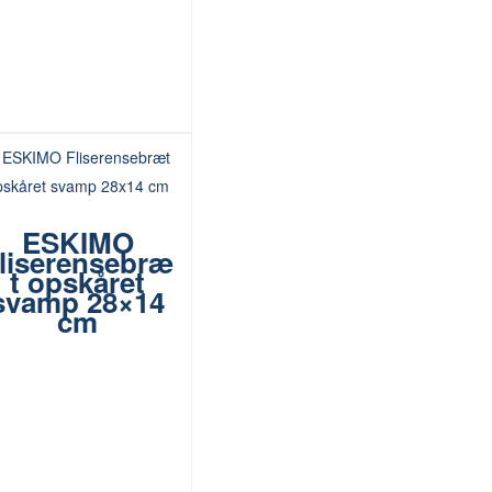
ESKIMO
liserensebræ
t opskåret
svamp 28×14
cm