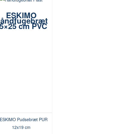
ESKIMO
åndfugebræt
5×25 cm PVC