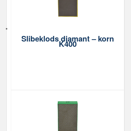
Slibeklods diamant – korn
K400