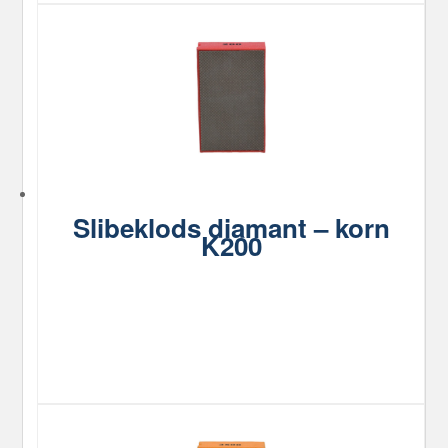
Slibeklods diamant – korn
K200