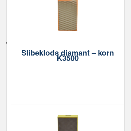
Slibeklods diamant – korn
K3500