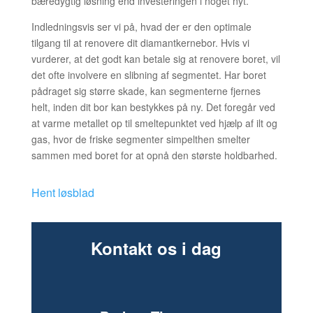
bæredygtig løsning end investeringen i noget nyt.
Indledningsvis ser vi på, hvad der er den optimale
tilgang til at renovere dit diamantkernebor. Hvis vi
vurderer, at det godt kan betale sig at renovere boret, vil
det ofte involvere en slibning af segmentet. Har boret
pådraget sig større skade, kan segmenterne fjernes
helt, inden dit bor kan bestykkes på ny. Det foregår ved
at varme metallet op til smeltepunktet ved hjælp af ilt og
gas, hvor de friske segmenter simpelthen smelter
sammen med boret for at opnå den største holdbarhed.
Hent løsblad
Kontakt os i dag