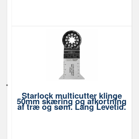
Starlock multicutter klinge
50mm skæring og afkortning
af træ og søm. Lang Levetid.