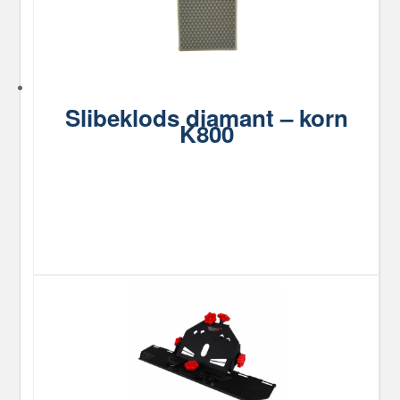
Slibeklods diamant – korn
K800