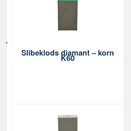
Slibeklods diamant – korn
K60