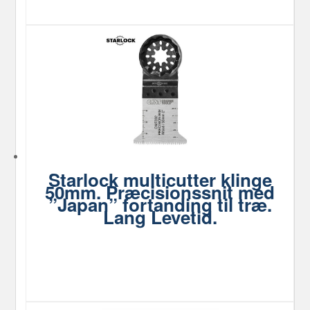
Starlock multicutter klinge
50mm. Præcisionssnit med
”Japan” fortanding til træ.
Lang Levetid.