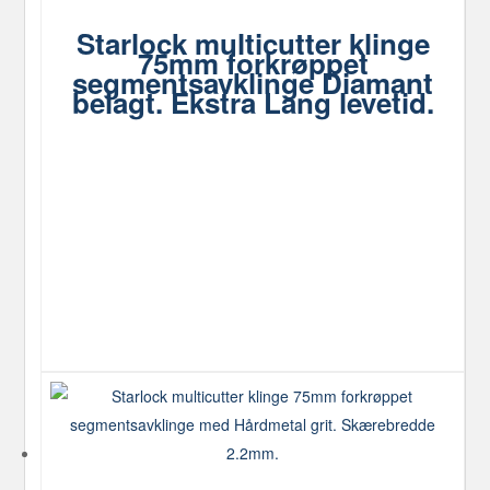
Starlock multicutter klinge
75mm forkrøppet
segmentsavklinge Diamant
belagt. Ekstra Lang levetid.