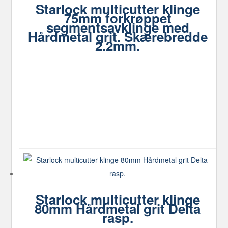
Starlock multicutter klinge
75mm forkrøppet
segmentsavklinge med
Hårdmetal grit. Skærebredde
2.2mm.
Starlock multicutter klinge
80mm Hårdmetal grit Delta
rasp.