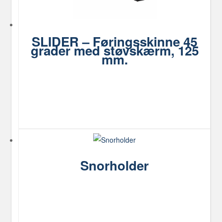
SLIDER – Føringsskinne 45
grader med støvskærm, 125
mm.
Snorholder