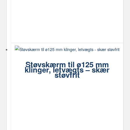
Støvskærm til ø125 mm
klinger, letvægts – skær
støvfrit