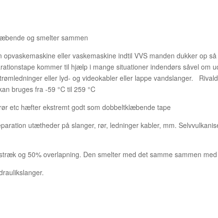
tklæbende og smelter sammen
din opvaskemaskine eller vaskemaskine indtil VVS manden dukker op så 
ationstape kommer til hjælp i mange situationer indendørs såvel om 
ømledninger eller lyd- og videokabler eller lappe vandslanger. Rivald’
an bruges fra -59 °C til 259 °C
 / rør etc hæfter ekstremt godt som dobbeltklæbende tape
aration utætheder på slanger, rør, ledninger kabler, mm. Selvvulkanise
 stræk og 50% overlapning. Den smelter med det samme sammen med si
draulikslanger.