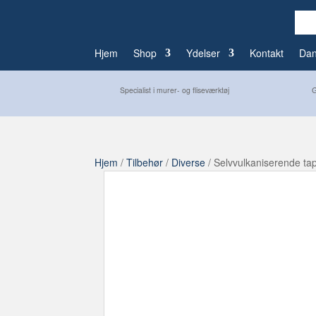
Hjem
Shop
Ydelser
Kontakt
Da
G
Specialist i murer- og fliseværktøj
Hjem
/
Tilbehør
/
Diverse
/ Selvvulkaniserende ta