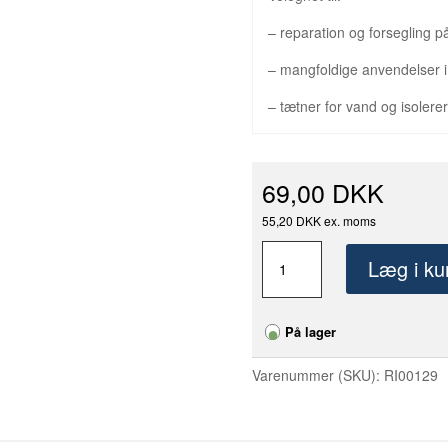
– reparation og forsegling p
– mangfoldige anvendelser i 
– tætner for vand og isolerer
69,00 DKK
55,20 DKK ex. moms
Selvvulkaniserende
Læg i ku
tape
sort
19
På lager
mm
x
Varenummer (SKU):
RI00129
10
meter
antal