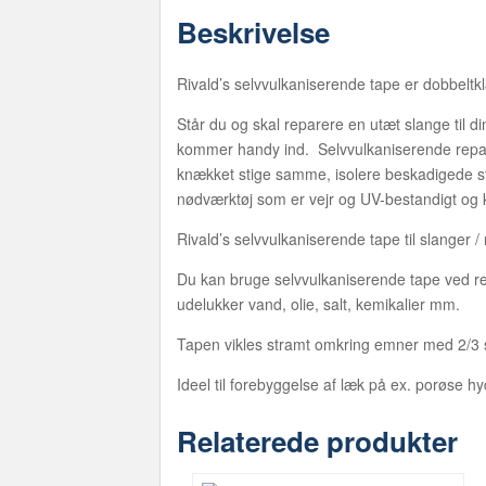
Beskrivelse
Rivald’s selvvulkaniserende tape er dobbel
Står du og skal reparere en utæt slange til 
kommer handy ind. Selvvulkaniserende repar
knækket stige samme, isolere beskadigede str
nødværktøj som er vejr og UV-bestandigt og k
Rivald’s selvvulkaniserende tape til slanger
Du kan bruge selvvulkaniserende tape ved rep
udelukker vand, olie, salt, kemikalier mm.
Tapen vikles stramt omkring emner med 2/3
Ideel til forebyggelse af læk på ex. porøse hy
Relaterede produkter