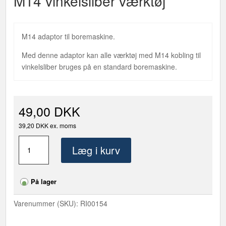
M14 vinkelsliber værktøj
M14 adaptor til boremaskine.
Med denne adaptor kan alle værktøj med M14 kobling til
vinkelsliber bruges på en standard boremaskine.
49,00 DKK
39,20 DKK ex. moms
Adapter
Læg i kurv
for
boremaskine
til
På lager
M14
vinkelsliber
Varenummer (SKU):
RI00154
værktøj
antal