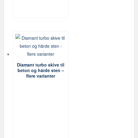
Diamant turbo skive til
beton og hårde sten –
flere varianter
Dette
vare
har
flere
varianter.
Mulighederne
kan