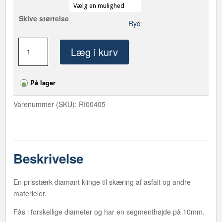
Skive størrelse
Ryd
Diamantklinge
Læg i kurv
til
asfalt
og
På lager
beton
antal
Varenummer (SKU):
RI00405
Beskrivelse
En prisstærk diamant klinge til skæring af asfalt og andre
materieler.
Fås i forskellige diameter og har en segmenthøjde på 10mm.