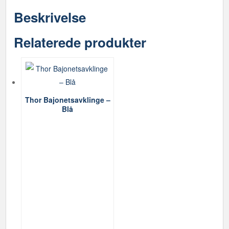
Beskrivelse
Relaterede produkter
Thor Bajonetsavklinge –
Blå
Dette
vare
har
flere
varianter.
Mulighederne
kan
vælges
på