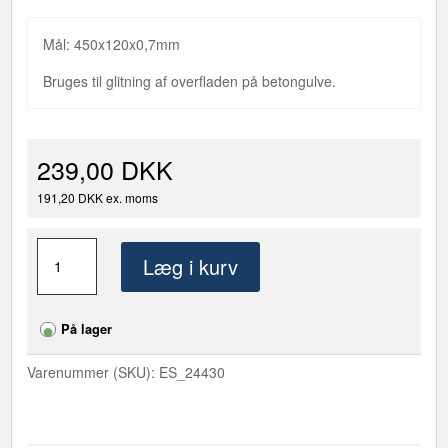
Mål: 450x120x0,7mm
Bruges til glitning af overfladen på betongulve.
239,00 DKK
191,20 DKK ex. moms
ESKIMO
Læg i kurv
Linotokske
450mm
antal
På lager
Varenummer (SKU):
ES_24430