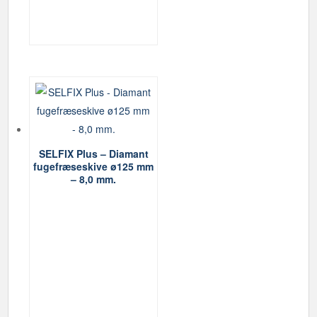
varesiden
SELFIX Plus – Diamant
fugefræseskive ø125 mm
– 8,0 mm.