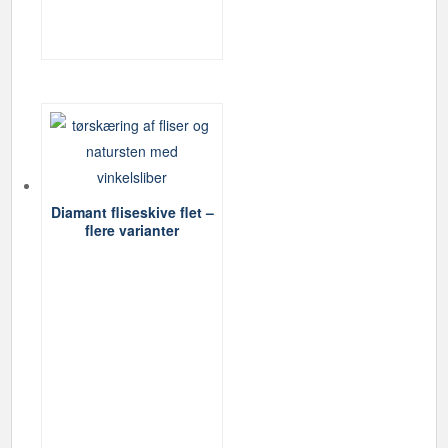
Diamant fliseskive flet –
flere varianter
Dette
vare
har
flere
varianter.
Mulighederne
kan
vælges