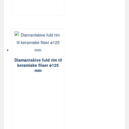
på
varesiden
Diamantskive fuld rim til
keramiske fliser ø125
mm