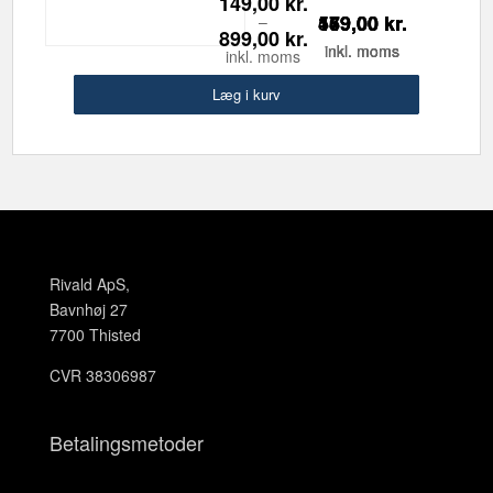
149,00
kr.
459,00
149,00
579,00
169,00
kr.
kr.
kr.
kr.
–
899,00
kr.
inkl. moms
inkl. moms
inkl. moms
inkl. moms
inkl. moms
Læg i kurv
Læg i kurv
Læg i kurv
Læg i kurv
Læg i kurv
Læg i kurv
Rivald ApS,
Bavnhøj 27
7700 Thisted
CVR 38306987
Betalingsmetoder