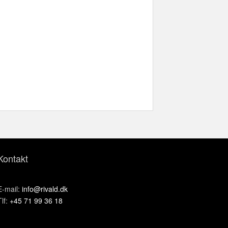
Kontakt
E-mail:
info@rivald.dk
Tlf:
+45 71 99 36 18