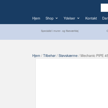
Hjem
Shop
Ydelser
Kontakt
Da
G
Specialist i murer- og fliseværktøj
Hjem
/
Tilbehør
/
Støvskærme
/ Mechanic PIPE 45