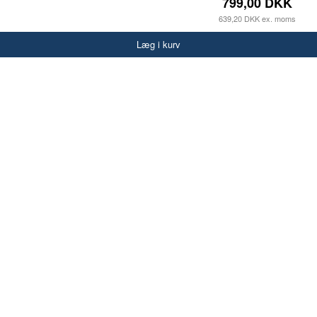
799,00 DKK
639,20 DKK ex. moms
Læg i kurv