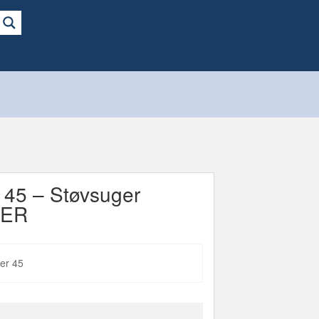
 45 – Støvsuger
DER
der 45