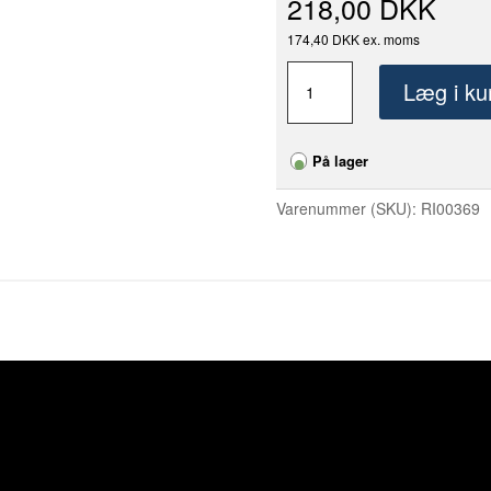
218,00 DKK
174,40 DKK ex. moms
Mechanic
Læg i ku
PIPE
45
–
På lager
Støvsuger
adapter
Varenummer (SKU):
RI00369
til
SLIDER
antal