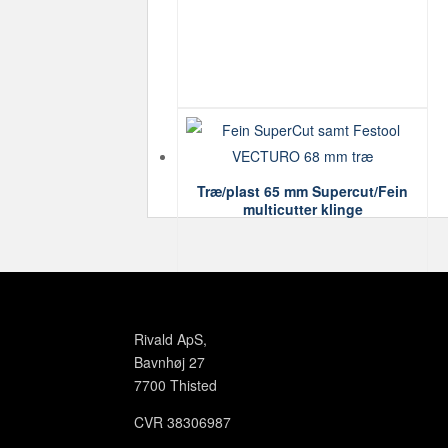
Træ/plast 65 mm Supercut/Fein
multicutter klinge
Rivald ApS,
Bavnhøj 27
7700 Thisted
CVR 38306987