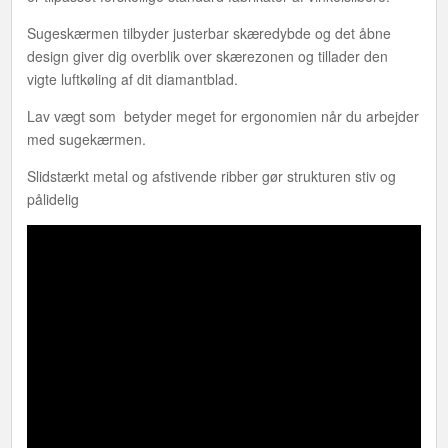
Sugeskærmen tilbyder justerbar skæredybde og det åbne
design giver dig overblik over skærezonen og tillader den
vigte luftkøling af dit diamantblad.
Lav vægt som betyder meget for ergonomien når du arbejder
med sugekærmen.
Slidstærkt metal og afstivende ribber gør strukturen stiv og
pålidelig