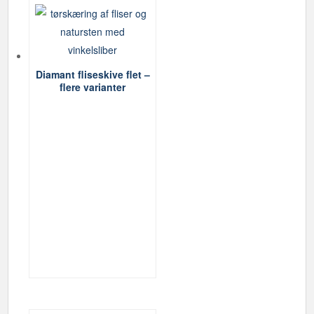
Diamant fliseskive flet –
flere varianter
Dette
vare
har
flere
varianter.
Mulighederne
kan
vælges
på
varesiden