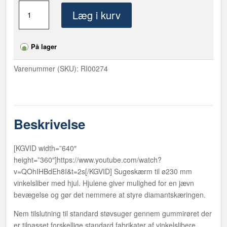
AirCHASER
Læg i kurv
-
Sugeskærm
til
På lager
vinkelsliber
230
Varenummer (SKU):
RI00274
mm
antal
Beskrivelse
[KGVID width=”640″
height=”360″]https://www.youtube.com/watch?
v=QOhIHBdEh8I&t=2s[/KGVID] Sugeskærm til ø230 mm
vinkelsliber med hjul. Hjulene giver mulighed for en jævn
bevægelse og gør det nemmere at styre diamantskæringen.
Nem tilslutning til standard støvsuger gennem gummirøret der
er tilpasset forskellige standard fabrikater af vinkelslibere.