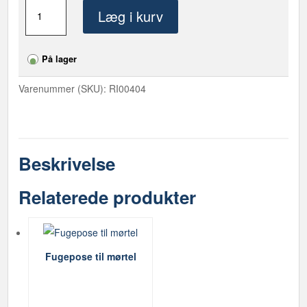
Bæresele
Læg i kurv
til
Mørtelfugepistol
antal
På lager
Varenummer (SKU):
RI00404
Beskrivelse
Relaterede produkter
Fugepose til mørtel