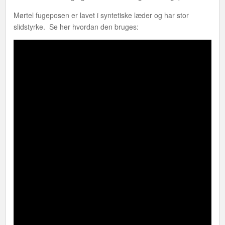
Mørtel fugeposen er lavet i syntetiske læder og har stor
slidstyrke. Se her hvordan den bruges: