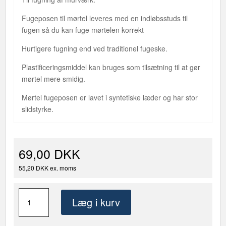
Fugeposen til mørtel leveres med en indløbsstuds til
fugen så du kan fuge mørtelen korrekt
Hurtigere fugning end ved traditionel fugeske.
Plastificeringsmiddel kan bruges som tilsætning til at gør
mørtel mere smidig.
Mørtel fugeposen er lavet i syntetiske læder og har stor
slidstyrke.
69,00 DKK
55,20 DKK ex. moms
Fugepose
Læg i kurv
til
mørtel