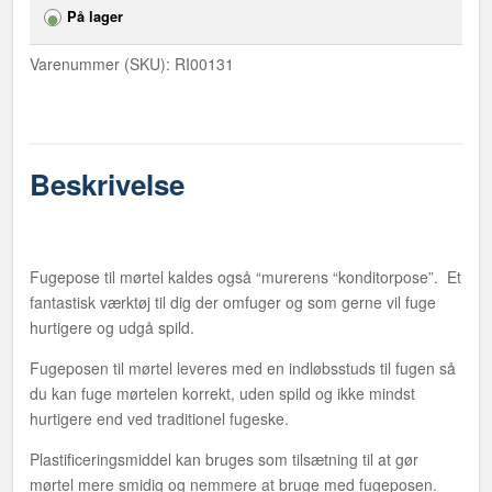
antal
På lager
Varenummer (SKU):
RI00131
Beskrivelse
Fugepose til mørtel kaldes også “murerens “konditorpose”. Et
fantastisk værktøj til dig der omfuger og som gerne vil fuge
hurtigere og udgå spild.
Fugeposen til mørtel leveres med en indløbsstuds til fugen så
du kan fuge mørtelen korrekt, uden spild og ikke mindst
hurtigere end ved traditionel fugeske.
Plastificeringsmiddel kan bruges som tilsætning til at gør
mørtel mere smidig og nemmere at bruge med fugeposen.