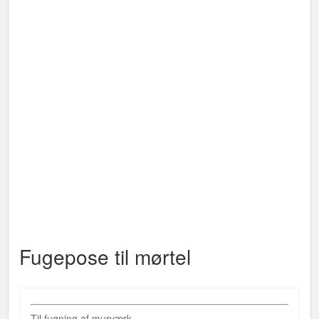
Fugepose til mørtel
Til fugning af murværk.